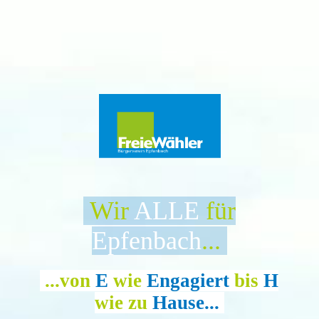
Wir
ALLE
für
Epfenbach
...
.
...von
E
wie
Engagiert
bis
H
wie zu
Hause...
.